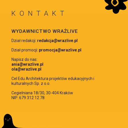
KONTAKT
WRÓĆ NA GÓRĘ
WYDAWNICTWO WRAŻLIVE
Dział redakcji:
redakcja@wrazlive.pl
Dział promocji:
promocja@wrazlive.pl
Napisz do nas:
ania@wrazlive.pl
ola@wrazlive.pl
Cel Edu Architektura projektów edukacyjnych i
kulturalnych Sp. z o.o.
Cegielniana 18/30, 30-404 Kraków
NIP: 679 312 12 78