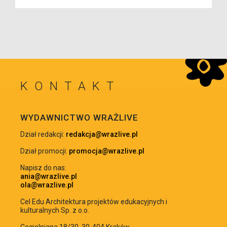
KONTAKT
WRÓĆ NA GÓRĘ
WYDAWNICTWO WRAŻLIVE
Dział redakcji:
redakcja@wrazlive.pl
Dział promocji:
promocja@wrazlive.pl
Napisz do nas:
ania@wrazlive.pl
ola@wrazlive.pl
Cel Edu Architektura projektów edukacyjnych i
kulturalnych Sp. z o.o.