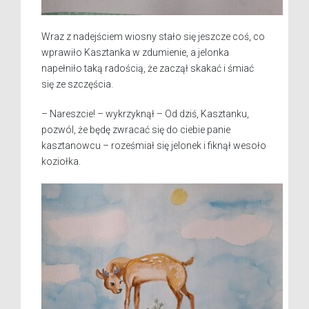
Wraz z nadejściem wiosny stało się jeszcze coś, co
wprawiło Kasztanka w zdumienie, a jelonka
napełniło taką radością, że zaczął skakać i śmiać
się ze szczęścia.
– Nareszcie! – wykrzyknął – Od dziś, Kasztanku,
pozwól, że będę zwracać się do ciebie panie
kasztanowcu – roześmiał się jelonek i fiknął wesoło
koziołka.