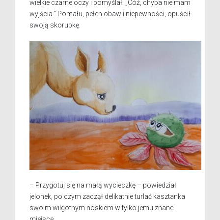
wielkie czarne oczy i pomyślał: „Cóż, chyba nie mam
wyjścia.” Pomału, pełen obaw i niepewności, opuścił
swoją skorupkę.
– Przygotuj się na małą wycieczkę – powiedział
jelonek, po czym zaczął delikatnie turlać kasztanka
swoim wilgotnym noskiem w tylko jemu znane
miejsce.