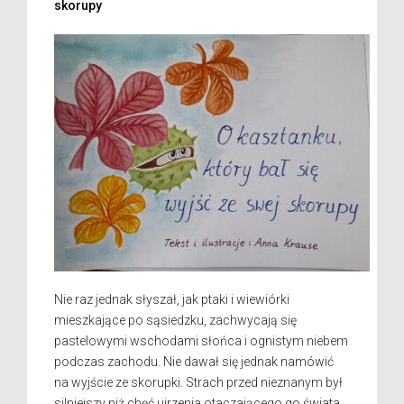
skorupy
Nie raz jednak słyszał, jak ptaki i wiewiórki
mieszkające po sąsiedzku, zachwycają się
pastelowymi wschodami słońca i ognistym niebem
podczas zachodu. Nie dawał się jednak namówić
na wyjście ze skorupki. Strach przed nieznanym był
silniejszy niż chęć ujrzenia otaczającego go świata.