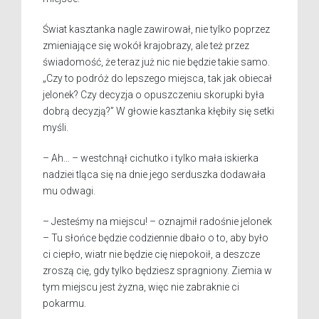
Świat kasztanka nagle zawirował, nie tylko poprzez
zmieniające się wokół krajobrazy, ale też przez
świadomość, że teraz już nic nie będzie takie samo.
„Czy to podróż do lepszego miejsca, tak jak obiecał
jelonek? Czy decyzja o opuszczeniu skorupki była
dobrą decyzją?” W głowie kasztanka kłębiły się setki
myśli.
– Ah… – westchnął cichutko i tylko mała iskierka
nadziei tląca się na dnie jego serduszka dodawała
mu odwagi.
– Jesteśmy na miejscu! – oznajmił radośnie jelonek
– Tu słońce będzie codziennie dbało o to, aby było
ci ciepło, wiatr nie będzie cię niepokoił, a deszcze
zroszą cię, gdy tylko będziesz spragniony. Ziemia w
tym miejscu jest żyzna, więc nie zabraknie ci
pokarmu.