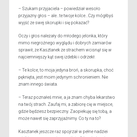
– Szukam przyjaciela – powiedział wesoło
przyjazny głos – ale…te twoje kolce…Czy mógłbyś
wyjść ze swej skorupki i się pokazać?
Oczy i głos należały do młodego jelonka, który
mimo niegroźnego wyglądu i dobrych zamiarów
sprawił, że Kasztanek ze strachem wcisnął się w
najciemniejszy kąt swej izdebki i odrzekł:
– Te kolce, to moja jedyna broń, a skorupka, choć
pęknięta, jest moim jedynym schronieniem. Nie
znam innego świata.
– Teraz poznałeś mnie, a ja znam chyba lekarstwo
na twój strach. Zaufaj mi, a zabiorę cię w miejsce,
gdzie będziesz bezpieczny. Zaopiekuję się tobą, a
może nawet się zaprzyjaźnimy. Co ty na to?
Kasztanek jeszcze raz spojrzał w pełne nadziei