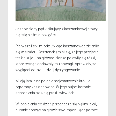
Jasnozielony pęd kiełkujący z kasztankowej głowy
piął się nieśmiało w górę…
Pierwsze listki młodziutkiego kasztanowca zieleniły
się w słońcu. Kasztanek śmiał się, że jego przyjaciel
też kiełkuje – na główce jelonka pojawiły się różki,
które rosnąc dodawały mu powagi i sprawiały, że
wyglądał coraz bardziej dystyngowanie.
Mijają lata, a na polanie majestatycznie króluje
ogromny kasztanowiec. W jego bujnej koronie
schronienia szukają ptaki i wiewiórki.
W jego cieniu co dzień przechadza się piękny jeleń,
dumnie nosząc na głowie swe imponujące poroże.