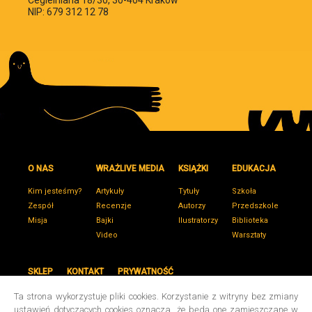
Cegielniana 18/30, 30-404 Kraków
NIP: 679 312 12 78
O NAS
WRAŻLIVE MEDIA
KSIĄŻKI
EDUKACJA
Kim jesteśmy?
Artykuły
Tytuły
Szkoła
Zespół
Recenzje
Autorzy
Przedszkole
Misja
Bajki
Ilustratorzy
Biblioteka
Video
Warsztaty
SKLEP
KONTAKT
PRYWATNOŚĆ
Ta strona wykorzystuje pliki cookies. Korzystanie z witryny bez zmiany
ustawień dotyczących cookies oznacza, że będą one zamieszczane w