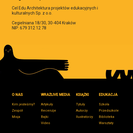
Cel Edu Architektura projektów edukacyjnych i
kulturalnych Sp. z o.o.
Cegielniana 18/30, 30-404 Kraków
NIP: 679 312 12 78
O NAS
WRAŻLIVE MEDIA
KSIĄŻKI
EDUKACJA
Kim jesteśmy?
Artykuły
Tytuły
Szkoła
Zespół
Recenzje
Autorzy
Przedszkole
Misja
Bajki
Ilustratorzy
Biblioteka
Video
Warsztaty