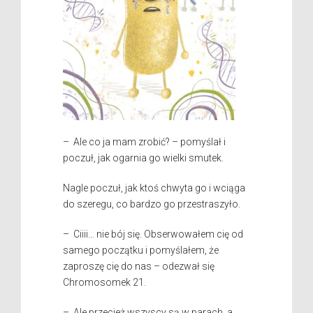
– Ale co ja mam zrobić? – pomyślał i
poczuł, jak ogarnia go wielki smutek.
Nagle poczuł, jak ktoś chwyta go i wciąga
do szeregu, co bardzo go przestraszyło.
– Ciiii… nie bój się. Obserwowałem cię od
samego początku i pomyślałem, że
zaproszę cię do nas – odezwał się
Chromosomek 21.
– Ale przecież wszyscy są w parach, a