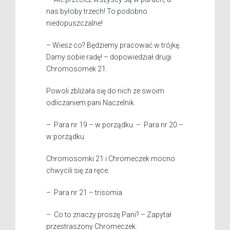
nas byłoby trzech! To podobno
niedopuszczalne!
– Wiesz co? Będziemy pracować w trójkę.
Damy sobie radę! – dopowiedział drugi
Chromosomek 21.
Powoli zbliżała się do nich ze swoim
odliczaniem pani Naczelnik.
– Para nr 19 – w porządku. – Para nr 20 –
w porządku.
Chromosomki 21 i Chromeczek mocno
chwycili się za ręce.
– Para nr 21 – trisomia.
– Co to znaczy proszę Pani? – Zapytał
przestraszony Chromeczek.