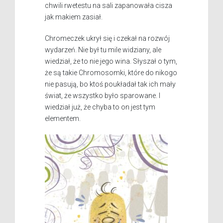
chwili rwetestu na sali zapanowała cisza
jak makiem zasiał.
Chromeczek ukrył się i czekał na rozwój
wydarzeń. Nie był tu mile widziany, ale
wiedział, że to nie jego wina. Słyszał o tym,
że są takie Chromosomki, które do nikogo
nie pasują, bo ktoś poukładał tak ich mały
świat, że wszystko było sparowane. I
wiedział już, że chyba to on jest tym
elementem.