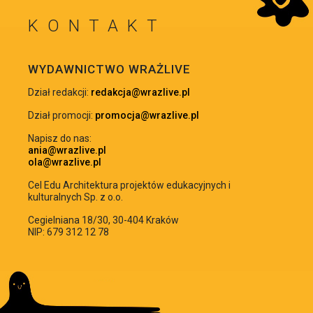
KONTAKT
WRÓĆ NA GÓRĘ
WYDAWNICTWO WRAŻLIVE
Dział redakcji:
redakcja@wrazlive.pl
Dział promocji:
promocja@wrazlive.pl
Napisz do nas:
ania@wrazlive.pl
ola@wrazlive.pl
Cel Edu Architektura projektów edukacyjnych i
kulturalnych Sp. z o.o.
Cegielniana 18/30, 30-404 Kraków
NIP: 679 312 12 78